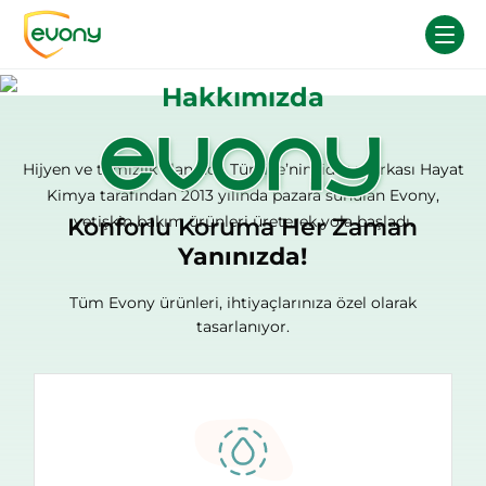
Hakkımızda
Hijyen ve temizlik alanında Türkiye’nin lider markası Hayat
Kimya tarafından 2013 yılında pazara sunulan Evony,
yetişkin bakım ürünleri üreterek yola başladı.
Konforlu Koruma Her Zaman
Yanınızda!
Tüm Evony ürünleri, ihtiyaçlarınıza özel olarak
tasarlanıyor.