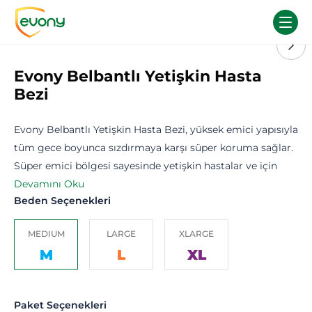
Evony Belbantlı Yetişkin Hasta
Bezi
Evony Belbantlı Yetişkin Hasta Bezi, yüksek emici yapısıyla
tüm gece boyunca sızdırmaya karşı süper koruma sağlar.
Süper emici bölgesi sayesinde yetişkin hastalar ve için
daha yüksek koruma ve güvenli bir koruma sağlarken,
Devamını Oku
Beden Seçenekleri
nefes alabilen tekstil üst yüzeyi ile de cildi tahriş etmez.
Vücuda uyumlu tasarımı ve koku önleme teknolojisine
MEDIUM
LARGE
XLARGE
sahip hasta bezleri, rahat ve konforlu bir uyku sağlar.
M
L
XL
Defalarca açılıp kapanabilen güvenli bant sistemi ıslaklık,
krem ve yağlardan etkilenmez. Islaklık göstergesi
sayesinde bezin değişmesi gereken zamanı göstererek
Paket Seçenekleri
hem pratik hem de güvenli bir kullanım sağlar.